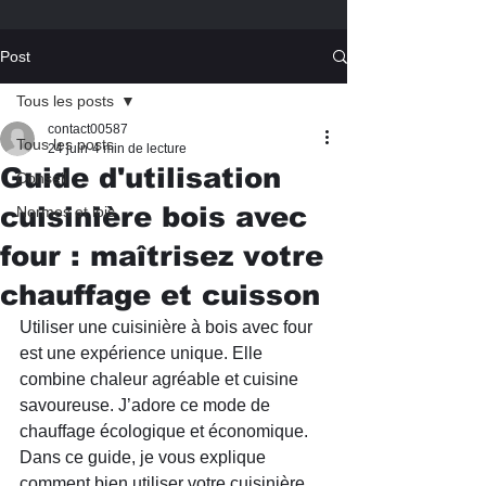
Post
Tous les posts
contact00587
Tous les posts
24 juin
4 min de lecture
Guide d'utilisation
Conseil
cuisinière bois avec
Normes et lois
four : maîtrisez votre
chauffage et cuisson
Utiliser une cuisinière à bois avec four 
est une expérience unique. Elle 
combine chaleur agréable et cuisine 
savoureuse. J’adore ce mode de 
chauffage écologique et économique. 
Dans ce guide, je vous explique 
comment bien utiliser votre cuisinière 