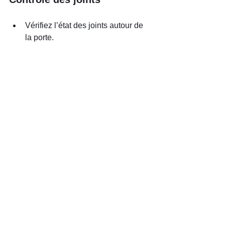
Vérifiez l’état des joints autour de 
la porte.
Remplacez-les s’ils sont usés pour 
éviter les fuites de fumée.
Sécurité
Installez un détecteur de fumée et 
un détecteur de monoxyde de 
carbone.
Ne laissez jamais le feu sans 
surveillance.
Gardez un extincteur à proximité.
Ces gestes simples garantissent une 
utilisation sûre et agréable.