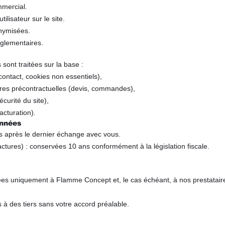
mmercial.
tilisateur sur le site.
onymisées.
églementaires.
nt traitées sur la base :
ontact, cookies non essentiels),
ures précontractuelles (devis, commandes),
écurité du site),
acturation).
onnées
s après le dernier échange avec vous.
tures) : conservées 10 ans conformément à la législation fiscale.
es uniquement à Flamme Concept et, le cas échéant, à nos prestataire
 à des tiers sans votre accord préalable.