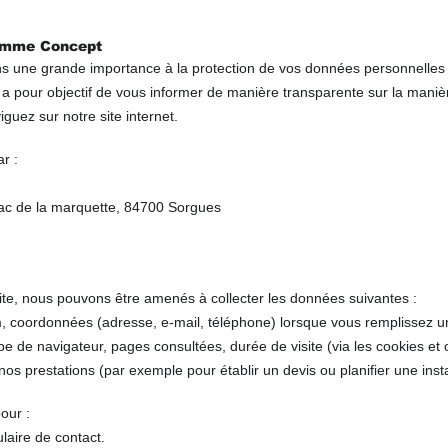
Flamme Concept
ne grande importance à la protection de vos données personnelles et
té a pour objectif de vous informer de manière transparente sur la mani
guez sur notre site internet.
r :
zac de la marquette, 84700 Sorgues
 site, nous pouvons être amenés à collecter les données suivantes :
, coordonnées (adresse, e-mail, téléphone) lorsque vous remplissez un
e de navigateur, pages consultées, durée de visite (via les cookies et ou
s prestations (par exemple pour établir un devis ou planifier une instal
our :
aire de contact.