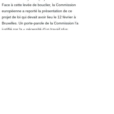
Face à cette levée de bouclier, la Commission
européenne a reporté la présentation de ce
projet de loi qui devait avoir lieu le 12 février à
Bruxelles. Un porte-parole de la Commission l’a
justifié par la « nécessité d’un travail plus
approfondi », rapporte Euractiv (1), média en
ligne spécialisé sur les politiques européennes.
La concertation s’est notamment élargie. «
Comme d’autres acteurs européens du secteur,
nous avons été reçus par les auteurs de cette
proposition de loi, indique Jérémy Simon.
Depuis, nous travaillons à des propositions pour
enrichir le texte, toujours dans cette optique de
renforcer les exigences de cette norme
Ecodesign, qui va dans le bon sens, mais en
veillant à ce qu’elles soient atteignables. »
Le projet de loi remodelé pourrait être remis en